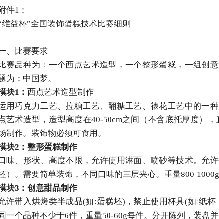
附件1：
“维益杯”全国装饰蛋糕技术比赛细则
一、比赛要求
比赛品种为：一个西点艺术造型，一个整形蛋糕，一组创意
题为：中国梦。
模块1：
西点艺术造型制作
运用巧克力工艺、拉糖工艺、翻糖工艺、裱花工艺中的一种
点艺术造型，造型高度在40-50cm之间（不含底托厚度），
场制作。装饰物必须可食用。
模块2：
整形蛋糕
制作
口味、形状、高度不限，允许使用淋面、喷砂等技术。允许
坯）。需要简单装饰，不同口味的三层夹心。重量800-1000
模块
3
：
创意甜品
制作
允许带入烘烤类半成品(如:蛋糕坯)，禁止使用杯具(如:纸
同一个品种不少于6件，重量50-60g每件。分开陈列，装盘