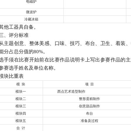
电磁炉
微波炉
冷藏冰箱
其他工器具自备。
三、评分标准
从主题创意、整体美感、口味、技巧、布台、卫生、着装、
能分占总分值的80%。
选手须在比赛开始前在比赛作品说明卡上写出参赛作品的主
参赛选手姓名及单位名称。
模块比重表
模 块
项 目
模块一
西点艺术造型制作
模块二
整形蛋糕制作
模块三
创意甜品制作
模块四
布台
模块五
准备及过程
合 计