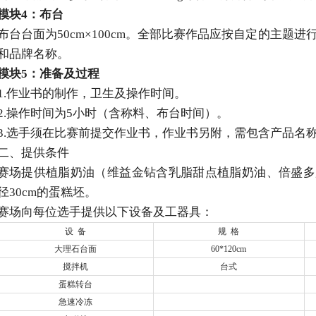
模块
4
：布台
布台台面为50cm×100cm。全部比赛作品应按自定的主题
和品牌名称。
模块
5
：准备及过程
1.作业书的制作，卫生及操作时间。
2.操作时间为5小时（含称料、布台时间）。
3.选手须在比赛前提交作业书，作业书另附，需包含产品名
二、提供条件
赛场提供植脂奶油（维益金钻含乳脂甜点植脂奶油、倍盛多
径30cm的蛋糕坯。
赛场向每位选手提供以下设备及工器具：
设 备
规 格
大理石台面
60*120cm
搅拌机
台式
蛋糕转台
急速冷冻