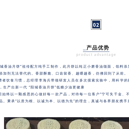
02
产品优势
product advantage
阳城香油月饼”祖传配方纯手工制作，此月饼以纯正小磨香油颌面，馅料
添加剂无法替代的。香甜酥脆、口齿留香、越嚼越香，仿佛回到了从前。
费者饮食习惯，总经理李海兵带领研发人员在多次摸索实验中，用科学的
，生产出新一代 “阳城香油月饼”低糖少油更健康
司始终以一颗感恩的心做好每一款产品，对待每一位客户“宁可失千金、
品。秉承“以质为根、以诚为本、以德为先”的理念，真诚与各界朋友携手