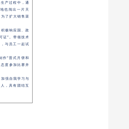
在生产过程中，通
当地也闯出一片天
。为了扩大销售渠
，积极响应国、政
可证”。带领技术
备，与员工一起试
制作“晋式月饼和
的态度参加比赛并
，加强自我学习与
待人，具有团结互