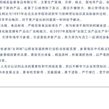
创建阳城县益康食品有限公司，主要生产蒸馒、月饼、糕点、面包等产品。
发了新的产品，改善了口感增加了卖点，通过不懈努力、精心管理在
品档次与1997年在北京农学院培训部学习焙烤理论知识及实际操作过程
经常早出晚归，对于客户提出的问题第一时间给予解决。
品法规、食品标准，严格安装食品标准生产，有与标准不相符的积极改进
量化验室拥有产品出厂自检能力。在2007年底取得“全国工业产品生产许
、天津等地学习参观，引进新技术新产品，亲力亲为与员工一起调试设
0月份参加“太和杯”山西省首届焙烤行业职业技能竞赛，参赛项目中式糕点
照参赛细则要求比赛。赛前充分准备，精选原料，怀着满腔热情，以严谨
等奖。
责人充分认识到企业的重要性和可持续发展，所以不断学习企业管理知识
为本发展企业，要有吃苦耐劳，克服困难，勇于进取，严于律己，宽于